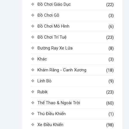
Đồ Chơi Giáo Dục
(22)
Đồ Chơi Gỗ
(3)
Đồ Chơi Mô Hình
(6)
Đồ Chơi Trí Tuệ
(23)
Đường Ray Xe Lửa
(8)
Khác
(3)
Khám Răng - Canh Xương
(18)
Lính Bò
(9)
Rubik
(23)
Thể Thao & Ngoài Trời
(60)
Thú Điều Khiển
(1)
Xe Điều Khiển
(98)