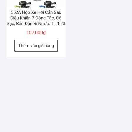
552A Hộp Xe Hơi Cản Sau
Điều Khiển 7 Động Tác, Có
Sạc, Bắn Đạn Bi Nước, TL 1:20
107.000
₫
Thêm vào giỏ hàng