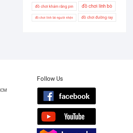
đồ chơi lính bò
đồ chơi khám răng pin
đồ chơi đường ray
đồ chơi lính bò người nhện
Follow Us
.HCM