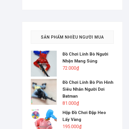
SẢN PHẨM NHIỀU NGƯỜI MUA
Đồ Chơi Lính Bò Người
Nhện Mang Súng
72.000
₫
Đồ Chơi Lính Bò Pin Hình
Siêu Nhân Người Dơi
Batman
81.000
₫
Hộp Đồ Chơi Đập Heo
Lấy Vàng
195.000
₫