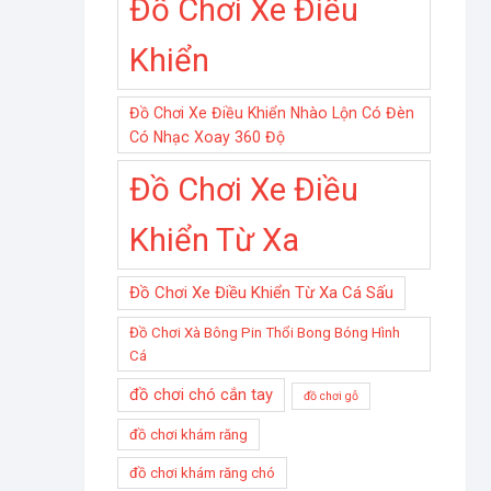
Đồ Chơi Xe Điều
Khiển
Đồ Chơi Xe Điều Khiển Nhào Lộn Có Đèn
Có Nhạc Xoay 360 Độ
Đồ Chơi Xe Điều
Khiển Từ Xa
Đồ Chơi Xe Điều Khiển Từ Xa Cá Sấu
Đồ Chơi Xà Bông Pin Thổi Bong Bóng Hình
Cá
đồ chơi chó cắn tay
đồ chơi gỗ
đồ chơi khám răng
đồ chơi khám răng chó