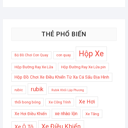
THẺ PHỔ BIẾN
Hộp Xe
Bộ Đồ Chơi Con Quay
con quay
Hộp Đường Ray Xe Lửa
Hộp Đường Ray Xe Lửa pin
Hộp Đồ Chơi Xe Điều Khiển Từ Xa Cá Sấu Địa Hình
rubik
rubic
Rubik Khối Lập Phương
Xe Hơi
thổi bong bóng
Xe Công Trình
xe nhào lộn
Xe Hơi Điều Khiển
Xe Tăng
Xe Điều Khiển
Xe Ô Tô