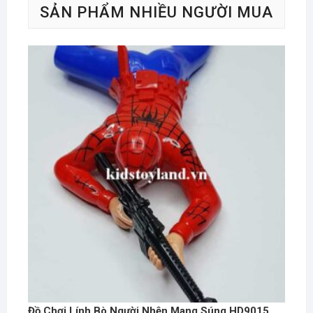
SẢN PHẨM NHIỀU NGƯỜI MUA
Đồ Chơi Lính Bò Người Nhện Mang Súng HD9015