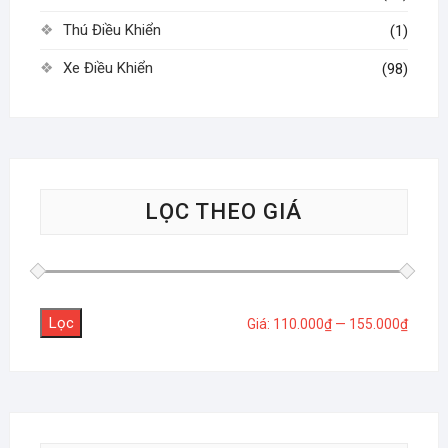
Thú Điều Khiển
(1)
Xe Điều Khiển
(98)
LỌC THEO GIÁ
Lọc
Giá
Giá
Giá:
110.000₫
—
155.000₫
tối
tối
thiểu
đa