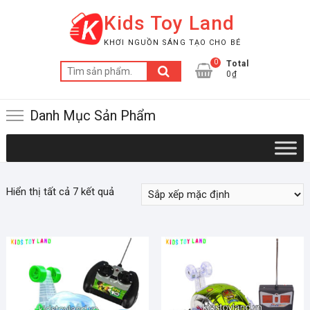
Skip
Kids Toy Land
to
content
KHƠI NGUỒN SÁNG TẠO CHO BÉ
0
Total
Tìm
0₫
kiếm:
Danh Mục Sản Phẩm
Hiển thị tất cả 7 kết quả