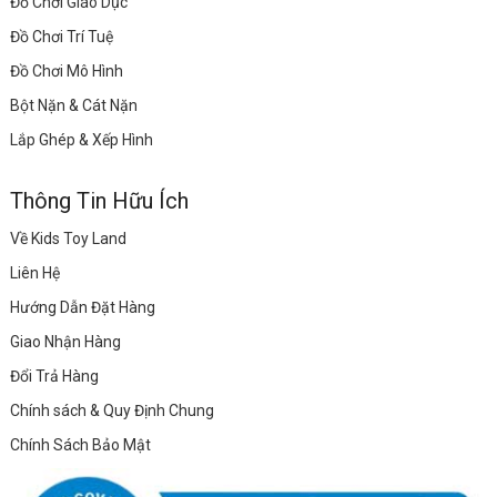
Đồ Chơi Giáo Dục
Đồ Chơi Trí Tuệ
Đồ Chơi Mô Hình
Bột Nặn & Cát Nặn
Lắp Ghép & Xếp Hình
Thông Tin Hữu Ích
Về Kids Toy Land
Liên Hệ
Hướng Dẫn Đặt Hàng
Giao Nhận Hàng
Đổi Trả Hàng
Chính sách & Quy Định Chung
Chính Sách Bảo Mật