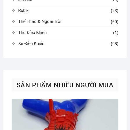
Rubik
(23)
Thể Thao & Ngoài Trời
(60)
Thú Điều Khiển
(1)
Xe Điều Khiển
(98)
SẢN PHẨM NHIỀU NGƯỜI MUA