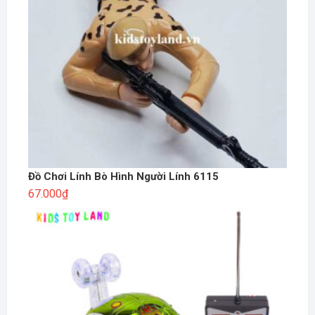
Đồ Chơi Lính Bò Hình Người Lính 6115
67.000
₫