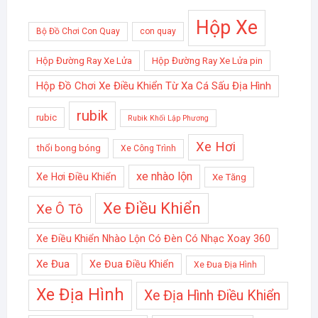
Hộp Xe
Bộ Đồ Chơi Con Quay
con quay
Hộp Đường Ray Xe Lửa
Hộp Đường Ray Xe Lửa pin
Hộp Đồ Chơi Xe Điều Khiển Từ Xa Cá Sấu Địa Hình
rubik
rubic
Rubik Khối Lập Phương
Xe Hơi
thổi bong bóng
Xe Công Trình
xe nhào lộn
Xe Hơi Điều Khiển
Xe Tăng
Xe Điều Khiển
Xe Ô Tô
Xe Điều Khiển Nhào Lộn Có Đèn Có Nhạc Xoay 360
Xe Đua
Xe Đua Điều Khiển
Xe Đua Địa Hình
Xe Địa Hình
Xe Địa Hình Điều Khiển