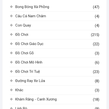
Bong Bóng Xà Phồng
(47)
Câu Cá Nam Châm
(4)
Con Quay
(4)
Đồ Chơi
(215)
Đồ Chơi Giáo Dục
(22)
Đồ Chơi Gỗ
(3)
Đồ Chơi Mô Hình
(6)
Đồ Chơi Trí Tuệ
(23)
Đường Ray Xe Lửa
(8)
Khác
(3)
Khám Răng - Canh Xương
(18)
Lính Bò
(9)