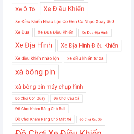
Xe Điều Khiển
Xe Ô Tô
Xe Điều Khiển Nhào Lộn Có Đèn Có Nhạc Xoay 360
Xe Đua
Xe Đua Điều Khiển
Xe Đua Địa Hình
Xe Địa Hình
Xe Địa Hình Điều Khiển
Xe điều khiển nhào lộn
xe điều khiển từ xa
xà bông pin
xà bông pin máy chụp hình
Đồ Chơi Con Quay
Đồ Chơi Câu Cá
Đồ Chơi Khám Răng Chó Bull
Đồ Chơi Khám Răng Chó Mặt Xệ
Đồ Chơi Rút Gỗ
Đồ Chơi Xe Điều Khiển