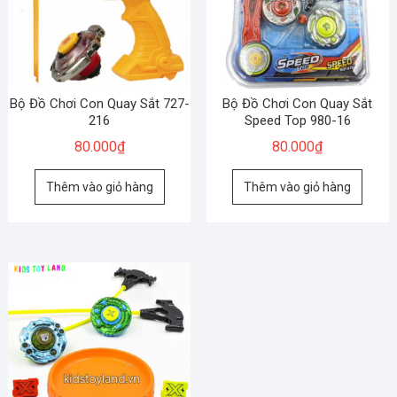
Bộ Đồ Chơi Con Quay Sắt 727-
Bộ Đồ Chơi Con Quay Sắt
216
Speed Top 980-16
80.000
₫
80.000
₫
Thêm vào giỏ hàng
Thêm vào giỏ hàng