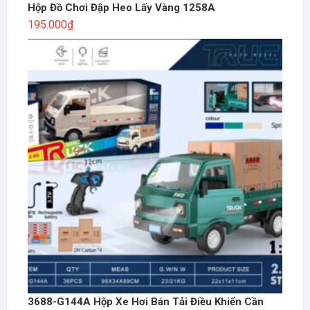
Hộp Đồ Chơi Đập Heo Lấy Vàng 1258A
195.000
₫
3688-G144A Hộp Xe Hơi Bán Tải Điều Khiển Cần