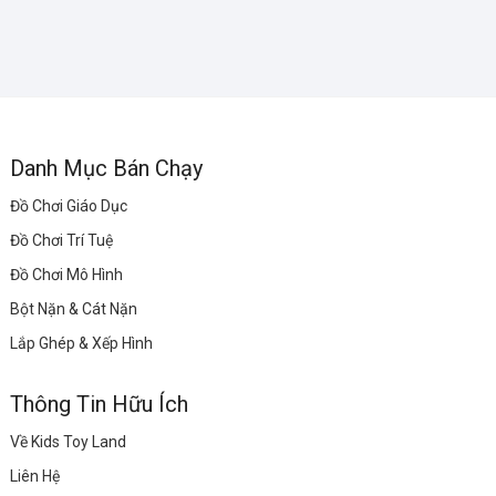
Danh Mục Bán Chạy
Đồ Chơi Giáo Dục
Đồ Chơi Trí Tuệ
Đồ Chơi Mô Hình
Bột Nặn & Cát Nặn
Lắp Ghép & Xếp Hình
Thông Tin Hữu Ích
Về Kids Toy Land
Liên Hệ