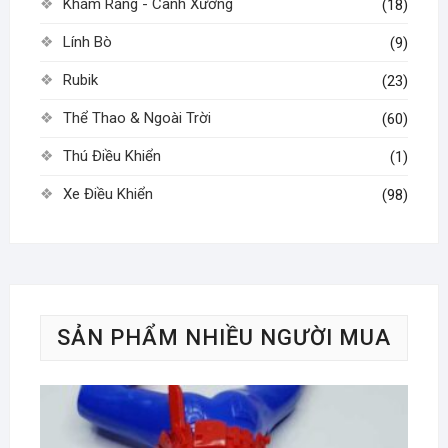
Khám Răng - Canh Xương
(18)
Lính Bò
(9)
Rubik
(23)
Thể Thao & Ngoài Trời
(60)
Thú Điều Khiển
(1)
Xe Điều Khiển
(98)
SẢN PHẨM NHIỀU NGƯỜI MUA