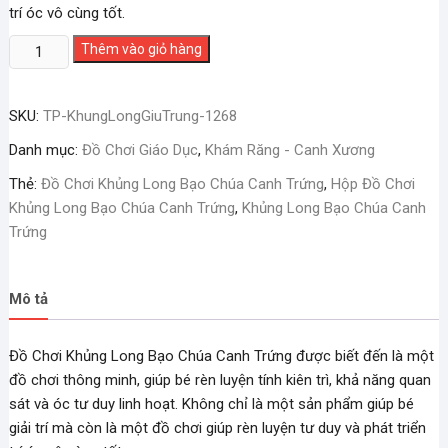
trí óc vô cùng tốt.
Hộp
Thêm vào giỏ hàng
Đồ
Chơi
SKU:
TP-KhungLongGiuTrung-1268
Khủng
Long
Danh mục:
Đồ Chơi Giáo Dục
,
Khám Răng - Canh Xương
Bạo
Thẻ:
Đồ Chơi Khủng Long Bạo Chúa Canh Trứng
,
Hộp Đồ Chơi
Chúa
Khủng Long Bạo Chúa Canh Trứng
,
Khủng Long Bạo Chúa Canh
Canh
Trứng
Trứng
số
lượng
Mô tả
Đồ Chơi Khủng Long Bạo Chúa Canh Trứng được biết đến là một
đồ chơi thông minh, giúp bé rèn luyện tính kiên trì, khả năng quan
sát và óc tư duy linh hoạt. Không chỉ là một sản phẩm giúp bé
giải trí mà còn là một đồ chơi giúp rèn luyện tư duy và phát triển