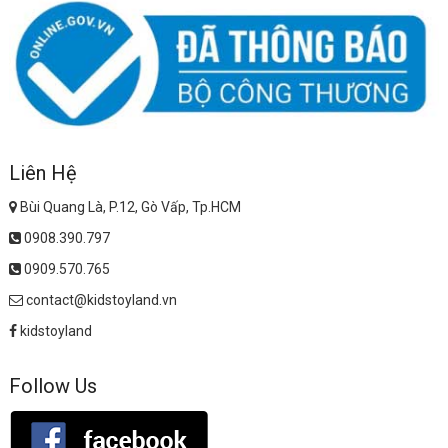
Liên Hệ
Bùi Quang Là, P.12, Gò Vấp, Tp.HCM
0908.390.797
0909.570.765
contact@kidstoyland.vn
kidstoyland
Follow Us