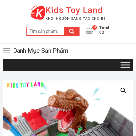
Skip
Kids Toy Land
to
content
KHƠI NGUỒN SÁNG TẠO CHO BÉ
0
Total
Tìm
0₫
kiếm:
Danh Mục Sản Phẩm