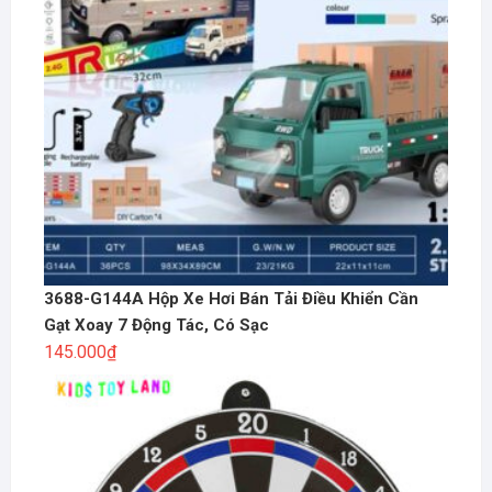
3688-G144A Hộp Xe Hơi Bán Tải Điều Khiển Cần
Gạt Xoay 7 Động Tác, Có Sạc
145.000
₫